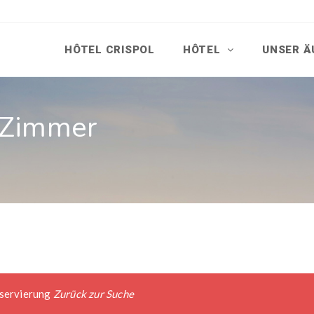
HÔTEL CRISPOL
HÔTEL
UNSER Ä
r Zimmer
eservierung
Zurück zur Suche