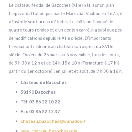
Le château féodal de Bazoches (XIIe) bâti sur un plan
trapézoïdal fut acquis par le Maréchal Vauban en 1675, il
y installe son bureau d’études. Le château flanqué de
quatre tours rondes et d’un donjon carré, n’a subi que peu
de modifications depuis le XIIe siècle. D’importants
travaux ont redonné au château son aspect du XVIIe
siècle. Ouvert du 25 mars au 5 novembre, tous les jours,
de 9 h 30 à 12 h et de 14 h 15 à 18 h (Fermeture à 17 h à
partir du 1er octobre) ; en juillet et août, de 9 h 30 à 18 h.
Château de Bazoches
58190 Bazoches
Tél. 03 86 22 10 22
Fax 03 86 22 12 37
chateau.bazoches@wanadoo.fr
www.chateau-bazoches.com